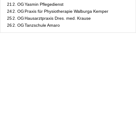
21
2. OG
Yasmin Pflegedienst
24
2. OG
Praxis für Physiotherapie Walburga Kemper
25
2. OG
Hausarztpraxis Dres. med. Krause
26
2. OG
Tanzschule Amaro