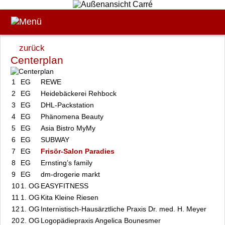
zurück
Centerplan
1
EG
REWE
2
EG
Heidebäckerei Rehbock
3
EG
DHL-Packstation
4
EG
Phänomena Beauty
5
EG
Asia Bistro MyMy
6
EG
SUBWAY
7
EG
Frisör-Salon Paradies
8
EG
Ernsting’s family
9
EG
dm-drogerie markt
10
1. OG
EASYFITNESS
11
1. OG
Kita Kleine Riesen
12
1. OG
Internistisch-Hausärztliche Praxis Dr. med. H. Meyer
20
2. OG
Logopädiepraxis Angelica Bounesmer